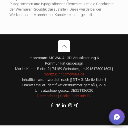
Piktogrammen und typografischen Elementen, um die Geschichte
der Weimarer Republik darzustellen. Diese wurde bei der
Werkschau im Mannheimer Kunstverein ausgestellt.
Impressum: MOWAJA | 3D Visualisierung &
Kommunikationsdesign
Moritz Kuhn | Bleich 2 | 74189 Weinsberg | +4915175001503 |
moritz.kuhn@mowaja.de
Inhaltlich verantwortlich nach §5 TMG: Moritz Kuhn |
Umsatzsteuer-Identifikationsnummer gemäß §27 a
Umsatzsteuergesetz: DE321136030
Datenschutz
|
Cookie-Richtlinie-EU